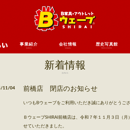
事業紹介
会社情報
歴史写真館
business
company
history of photo
新着情報
news
前橋店 閉店のお知らせ
5/11/04
いつもBウェーブをご利用いただき誠にありがとうご
ＢウェーブSHIRAI前橋店は、令和７年１１月３日（
せていただきました。